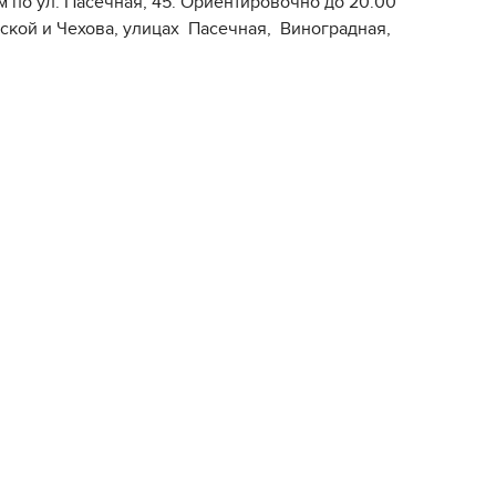
 по ул. Пасечная, 45. Ориентировочно до 20.00
ской и Чехова, улицах Пасечная, Виноградная,