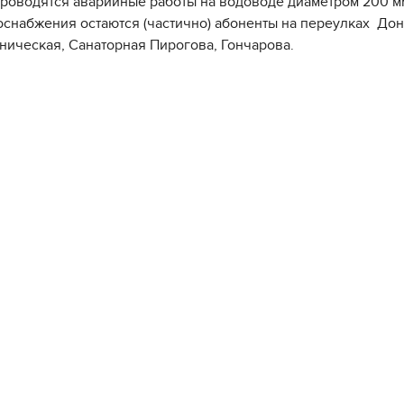
проводятся аварийные работы на водоводе диаметром 200 мм
оснабжения остаются (частично) абоненты на переулках Дон
ническая, Санаторная Пирогова, Гончарова.