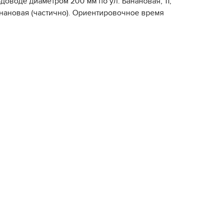
доводе диаметром 200 мм по ул. Банановая, 11,
нановая (частично). Ориентировочное время