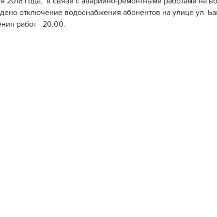
ря 2018 года, в связи с аварийно-ремонтными работами на во
дено отключение водоснабжения абонентов на улице ул. Ба
ния работ - 20.00.