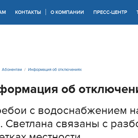
АМ
КОНТАКТЫ
О КОМПАНИИ
ПРЕСС-ЦЕНТР
 для слабовидящих
Абонентам
Информация об отключениях
формация об отключен
ебои с водоснабжением на
. Светлана связаны с разб
етках местности