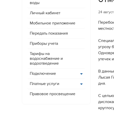
воды
24 авгус
Личный кабинет
Перебои
Мобильное приложение
местнос
Передать показания
Специал
Приборы учета
угрозу 
Одновре
Тарифы на
водоснабжение и
утечек 
водоотведение
В данны
Подключение
Лысая Г
дня.
Платные услуги
Правовое просвещение
С целью
дислока
круглос