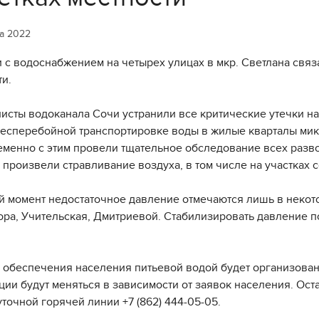
та 2022
 с водоснабжением на четырех улицах в мкр. Светлана связ
ти.
исты водоканала Сочи устранили все критические утечки н
бесперебойной транспортировке воды в жилые кварталы мик
менно с этим провели тщательное обследование всех разв
и произвели стравливание воздуха, в том числе на участках
й момент недостаточное давление отмечаются лишь в некото
ора, Учительская, Дмитриевой. Стабилизировать давление 
 обеспечения населения питьевой водой будет организован
ции будут меняться в зависимости от заявок населения. Ос
уточной горячей линии +7 (862) 444-05-05.