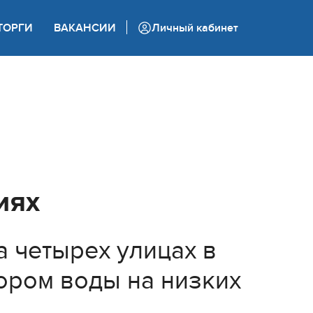
+7 (862) 444 05 05
ТОРГИ
ВАКАНСИИ
Личный кабинет
Колл-центр
иях
 четырех улицах в
ором воды на низких