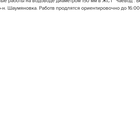
ые работы на водоводе диаметром 150 мм в ЖСТ "Чаевод". Без
р-н. Шаумяновка. Работв продлятся ориентировочно до 16:00