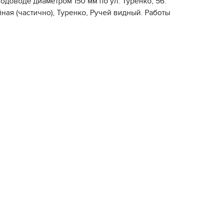
одоводе диаметром 150 мм по ул. Туренко, 56.
ая (частично), Туренко, Ручей видный. Работы