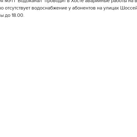
ря МУП "Водоканал" проводит в Хосте аварийные работы на в
о отсутствует водоснабжение у абонентов на улицах Шоссейн
ы до 18.00.