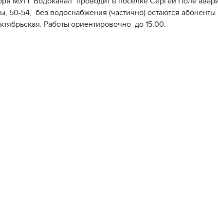
бря МУП "Водоканал" проводит в поселке Сергей Поле авар
вы, 50-54, без водоснабжения (частично) остаются абоненты
ктябрьская. Работы ориентировочно до 15.00.