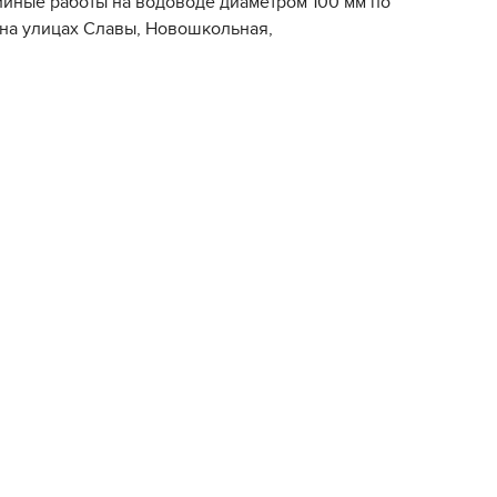
ийные работы на водоводе диаметром 100 мм по
 на улицах Славы, Новошкольная,