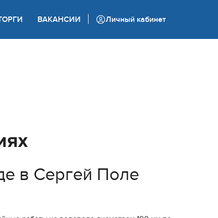
+7 (862) 444 05 05
ТОРГИ
ВАКАНСИИ
Личный кабинет
Колл-центр
иях
де в Сергей Поле