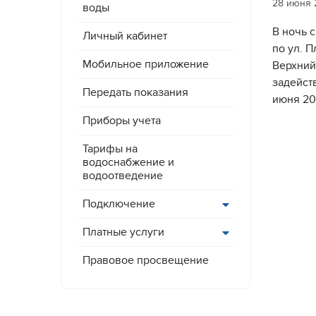
28 июня 
воды
В ночь с
Личный кабинет
по
ул.
П
Мобильное приложение
Верхний
задейст
Передать показания
июня 20
Приборы учета
Тарифы на
водоснабжение и
водоотведение
Подключение
Платные услуги
Правовое просвещение