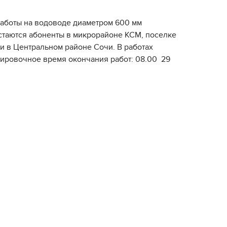
аботы на водоводе диаметром
60
0 мм
стаются а
боненты в
микрорайоне
КСМ
, поселке
 в Центральном районе Сочи. В работах
тировочное время окончания работ: 08.00 29