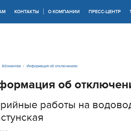
АМ
КОНТАКТЫ
О КОМПАНИИ
ПРЕСС-ЦЕНТР
 для слабовидящих
Абонентам
Информация об отключениях
формация об отключен
рийные работы на водовод
стунская