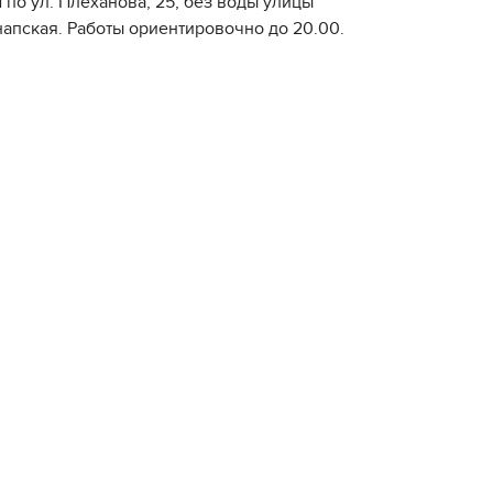
 по ул. Плеханова, 25, без воды улицы
напская. Работы ориентировочно до 20.00.