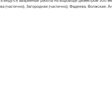
ста ведутся аварийные работы на водоводе диаметром 300 мм
ва (частично), Загородная (частично), Фадеева, Волжская, А